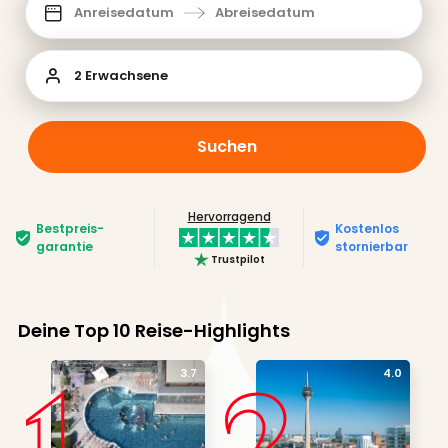
Anreisedatum
Abreisedatum
2 Erwachsene
Suchen
Hervorragend
Bestpreis­
Kostenlos
garantie
stornierbar
Trustpilot
Deine Top 10 Reise-Highlights
1
2
3.7
4.0