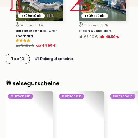
Frühstück
Frühstück
Bad Urach, DE
Düsseldorf, DE
Biosphärenhotel Graf
Hilton Düsseldorf
Eberhard
ab
65,00 €
ab
49,50 €
ab
97,00 €
ab
44,50 €
Top 10
🎁 Reisegutscheine
🎁 Reisegutscheine
Gutschein
Gutschein
Gutschein