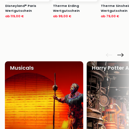
Disneyland® Paris
Therme Erding
Therme Sinshe
Wertgutschein
Wertgutschein
Wertgutschein
ab
119,00 €
ab
99,00 €
ab
79,00 €
Musicals
Harry Potter 